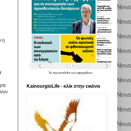
ι η
ά
Τα
πρωτοσέλιδα
των
εφημερίδων
ητα
KainourgioLife - κλίκ στην εικόνα
ύουν